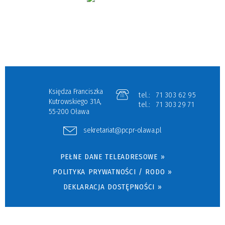
Księdza Franciszka
tel.:
71 303 62 95
Kutrowskiego 31A,
tel.:
71 303 29 71
55-200 Oława
sekretariat@pcpr-olawa.pl
PEŁNE DANE TELEADRESOWE »
POLITYKA PRYWATNOŚCI / RODO »
DEKLARACJA DOSTĘPNOŚCI »